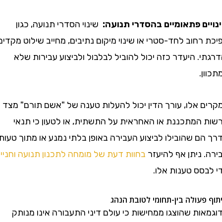
ם פתאומיים בהסדרי תנועה:
שינוי הסדרי תנועה, כגון
חוב לחד-סטרי או שינוי מיקום נתיבים, מחייב שילוט מקדים
. היעדר כזה יכול להוביל לבלבול ולביצוע עבירות שלא
.
 אלו, עורך הדין יכול להעלות טענה של "אשם תורם" מצד
המתכננת או האחראית על התשתית, או לטעון כי תנאי
ם שהובילו לביצוע העבירה באופן בלתי נמנע או מתוך טעות
ניתן אף להיעזר
בחוות דעת של מומחה לתכנון תנועה וחנייה
סס טענות אלו.
עולה בין-תחומי לטובת הנהג
ת שהוצגו ממחישות כי עולם דיני התעבורה אינו מנותק