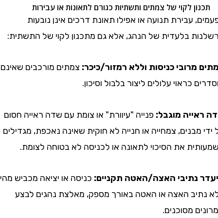
 עבירת תנועה או אפילו תאונת דרכים אינן נובעות
ת בלעדית של הנהג, אלא גם מתכנון לקוי של התשתית:
מרובי כניסות וללא רמזור/כיכר:
צמתים מורכבים שאינם
 כראוי עלולים ליצור בלבול וסיכון.
ייה מוגבל:
פנייה "עיוורת" או צומת עם שדה ראייה חסום
מבנים, צמחייה או חנייה לא חוקית שאינה נאכפת, מגדילים
ית את הסיכוי לתאונה או לכניסה לא בטוחה לצומת.
נתיבי האצה/האטה תקניים:
כניסה או יציאה מכביש מהיר
יב האצה או האטה באורך מספק, מאלצת נהגים לבצע
 מסוכנים.