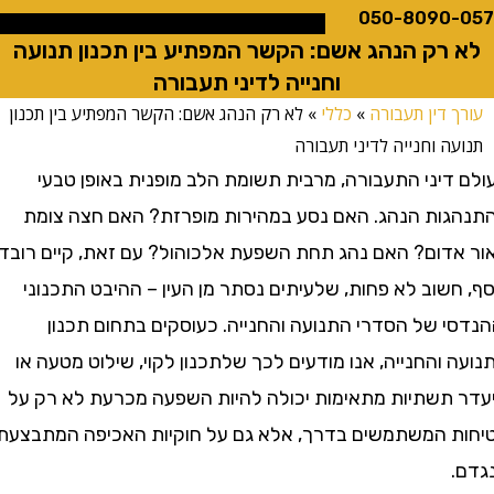
050-8090
רק הנהג אשם: הקשר המפתיע בין תכנון תנועה
וחנייה לדיני תעבורה
 דין תעבורה
»
כללי
»
לא רק הנהג אשם: הקשר המפתיע בין תכנון
ה וחנייה לדיני תעבורה
דיני התעבורה, מרבית תשומת הלב מופנית באופן טבעי
ות הנהג. האם נסע במהירות מופרזת? האם חצה צומת
דום? האם נהג תחת השפעת אלכוהול? עם זאת, קיים רובד
שוב לא פחות, שלעיתים נסתר מן העין – ההיבט התכנוני
י של הסדרי התנועה והחנייה. כעוסקים בתחום תכנון
והחנייה, אנו מודעים לכך שלתכנון לקוי, שילוט מטעה או
תשתיות מתאימות יכולה להיות השפעה מכרעת לא רק על
 המשתמשים בדרך, אלא גם על חוקיות האכיפה המתבצעת