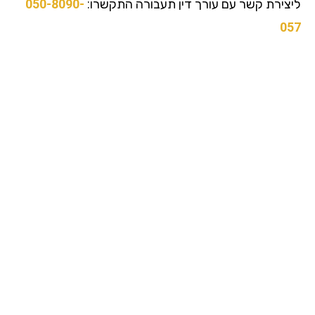
צירת קשר עם עורך דין תעבורה התקשרו:
050-8090-
0