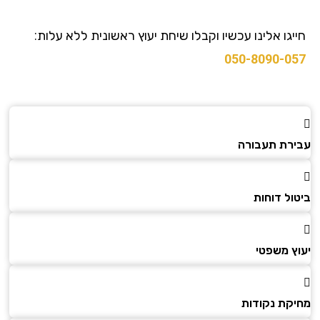
גו אלינו עכשיו וקבלו שיחת יעוץ ראשונית ללא עלות:
050-8090-0
רת תעבורה
ל דוחות
ץ משפטי
קת נקודות