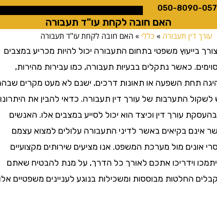
050-8090
האם חובה לקחת עו"ד תעבורה
 דין תעבורה
»
כללי
»
האם חובה לקחת עו"ד תעבורה
בייעוץ משפטי בתחום התעבורה יכול להיות מכריע במצבים
. כאשר נתקלים בבעיות תעבורה, כמו עבירות מהירות,
תחת השפעה או תאונות דרכים, ישנם לא מעט מקרים שבהם
ול התערבות של עורך דין תעבורה. כדאי להבין את היתרונות
 עורך דין וכיצד הוא יכול לסייע במצבים אלו. האנשים
נם בקיאים באשר לדיני התעבורה עלולים למצוא עצמם
ונים מול מערכת המשפט. אנו מציעים שירותים מקצועיים
 וידריכו אתכם לאורך כל הדרך, על מנת להבטיח שאתם
 החלטות מבוססות ומשכילות בנוגע לעניינים משפטיים אלו.