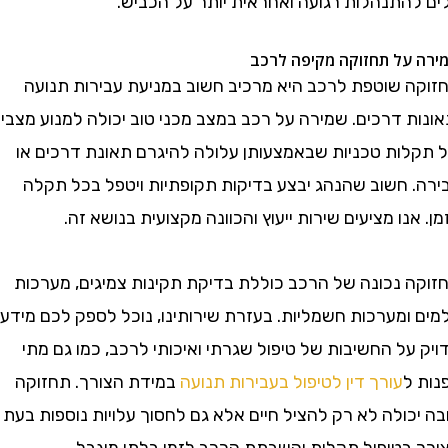
התנהלות רגועה ואחראית יותר על הכביש.
על תחזוקה מקיפה לרכב
 שוטפת לרכב היא מרכיב חשוב במניעת עבירות תנועה
 דרכים. שמירה על רכב במצב מכני טוב יכולה למנוע מצבים
ות טכניות שבאמצעותן עלולה להיגרם תאונת דרכים או
 חשוב שהנהג יבצע בדיקות תקופתיות ויטפל בכל תקלה
נו מציעים שירות ייעוץ והכוונה מקצועית בנושא זה.
 נכונה של הרכב כוללת בדיקת תקינות צמיגים, מערכות
ומערכות חשמליות. בעזרת שירותינו, נוכל לספק לכם מידע
ל החשיבות של טיפול שגרתי ואיכותי לרכב, כמו גם מתי
ל
עורך דין לטיפול בעבירות תנועה
במידת הצורך. תחזוקה
ולה לא רק להציל חיים אלא גם לחסוך עלויות נוספות בעת
בטיפול תקלות והשבתת הרכב לזמן בלתי מוגבל.