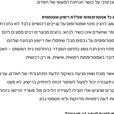
יבי על כושר הנהיגה המעשי של האדם.
פוטרופוסות שוללת רישיון אוטומטית
בין: מינוי אפוטרופוס על עניינים רכושיים בלבד לא בהכרח
אדם אינו כשיר לנהוג. נהגים מבוגרים רבים ממונים להם
וסים על נכסים מבלי שיפסלו את רישיון הנהיגה שלהם.
הבחנה טמון בתחום המוגדר בהחלטת בית המשפט – האם
אפוטרופסות רפואית, אישית, או רק רכושית.
וכח שאין פגיעה בשיקול הדעת התחבורתי של האדם, עורך
ורה יכול לפעול לשימור זכותו להחזיק ברישיון. לא מעט
הגיעו אלי הובילו לעצירת הליכים מול משרד הרישוי בזכות
ת רפואיות מדויקות וליווי משפטי נכון.
ות לעורך דין תעבורה?