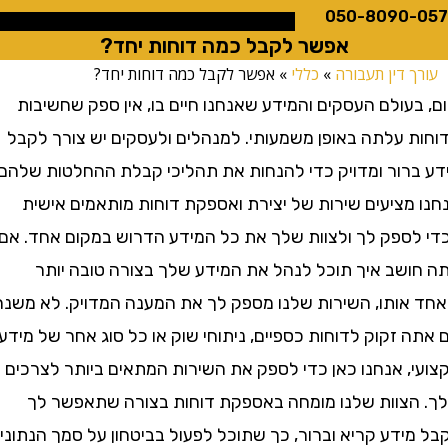
050-8090
אפשר לקבל כמה דוחות יחד?
 דין תעבורה
»
כללי
»
אפשר לקבל כמה דוחות יחד?
עולם העסקים והמידע שאנחנו חיים בו, אין ספק שחשיבות
 עלתה באופן משמעותי. למנהלים ולעסקים יש צורך לקבל
רור ומדויק כדי להנחות את תהליכי קבלת ההחלטות שלהם.
מציעים שירות של יצירת ואספקת דוחות מותאמים אישית
ספק לך ולצוות שלך את כל המידע הדרוש במקום אחד. אם
שב איך תוכל לנהל את המידע שלך בצורה טובה יותר
אותו, השירות שלנו מספק לך את המענה המדויק. לא משנה
זקוק לדוחות כספיים, ניתוחי שוק או כל סוג אחר של מידע
, אנחנו כאן כדי לספק את השירות המתאים ביותר לצרכים
צוות שלנו מומחה באספקת דוחות בצורה שתאפשר לך
ידע קריא וברור, כך שתוכל לפעול בביטחון על סמך הנתונים