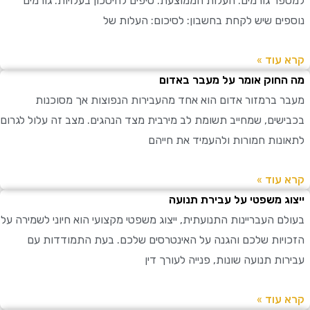
ר גורמים: העלות הממוצעת: טיפים לחיסכון בעלויות: גורמים
ים שיש לקחת בחשבון: לסיכום: העלות של
עוד »
חוק אומר על מעבר באדום
 ברמזור אדום הוא אחד מהעבירות הנפוצות אך מסוכנות
שים, שמחייב תשומת לב מירבית מצד הנהגים. מצב זה עלול לגרום
נות חמורות ולהעמיד את חייהם
עוד »
ג משפטי על עבירת תנועה
ם העבריינות התנועתית, ייצוג משפטי מקצועי הוא חיוני לשמירה על
יות שלכם והגנה על האינטרסים שלכם. בעת התמודדות עם
ת תנועה שונות, פנייה לעורך דין
עוד »