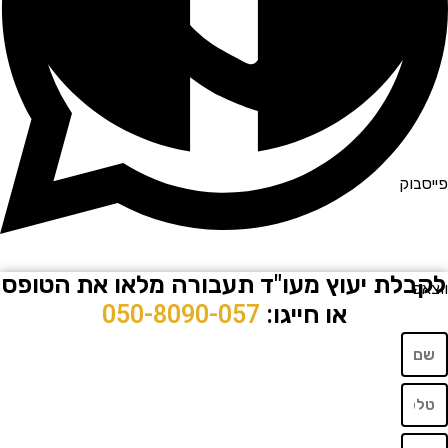
וק
לת יעוץ מעו"ד תעבורה מלאו את הטופס
או חייגו:
050-8090-057