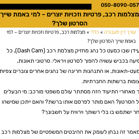
050-8090
ות רכב, פרטיות וזכויות יוצרים – למי באמת שייך
הסרטון שלך?
 דין תעבורה
»
כללי
»
מצלמות רכב, פרטיות וזכויות יוצרים – למי
 שייך הסרטון שלך?
בעידן שבו כמעט כל נהג מחזיק מצלמת רכב (Dash Cam), כל
כביש עשויה להפוך לסרטון ויראלי. סרטוני תאונות,
אונות, או התנהגות חריגה של נהגים אחרים צוברים צפיות
 ברשתות החברתיות.
ורי התיעוד הזה מסתתר עולם משפטי מורכב: מי הבעלים
טון? האם מותר לפרסם אותו ברשת? והאם ייתכן שמישהו
מש בו בלי רשותך וירוויח על חשבונך?
זה נבחן לעומק את ההיבטים המשפטיים של מצלמות רכב