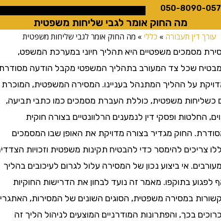
050-8090
מה החוק אומר לגבי שליחות משפטית
 דין תעבורה
»
כללי
»
מה החוק אומר לגבי שליחות משפטית
מסמכים משפטיים היא תהליך חיוני במערכת המשפט,
 שכל צד המעורב בתהליך המשפטי מקבל הודעה מסודרת
ת על ההליך המתנהל בעניינו. המסירה המשפטית, המוכרת
יחות משפטית, כוללת העברת מסמכים כמו כתבי תביעה,
החלטות ופסקי דין לנמענים הרלוונטיים בצורה חוקית
ת. החוק מגדיר בצורה מדויקת את האופן שבו המסמכים
ריכים להימסר כדי להבטיח תקינות משפטית וזכויות הצדדים
ם. אי ביצוע נכון של המסירה עלול לגרום לעיכובים בהליך
וע בתוקפו. מאמר זה נועד לבחון את הדרישות החוקיות
ת במסירה משפטית, הסוגים השונים של המסירות, האתגרים
 בכך, והפתרונות המודרניים המוצעים לניהול הליך זה