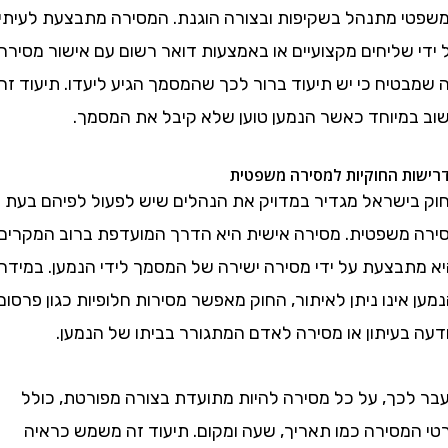
 מתנהל בשקיפות ובצורה הוגנת. המסירה מתבצעת לעיתים
שליחים מקצועיים או באמצעות דואר רשום עם אישור מסירה,
טיח כי יש תיעוד ברור לכך שהמסמך הגיע ליעדו. תיעוד זה
מיוחד כאשר הנמען טוען שלא קיבל את המסמך.
 החוקיות למסירה משפטית
ישראל מגדיר במדויק את הנהלים שיש לפעול לפיהם בעת
משפטית. מסירה אישית היא הדרך המועדפת ברוב המקרים,
תבצעת על ידי מסירה ישירה של המסמך לידי הנמען. במידה
אינו ניתן לאיתור, החוק מאפשר מסירות חלופיות כגון פרסום
בעיתון או מסירה לאדם המתגורר בביתו של הנמען.
כך, על כל מסירה להיות מתועדת בצורה מפורטת, כולל
מסירה כמו תאריך, שעה ומקום. תיעוד זה משמש כראיה