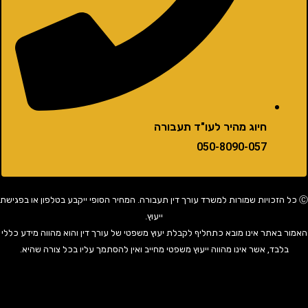
חיוג מהיר לעו"ד תעבורה
050-8090-057
 הזכויות שמורות למשרד עורך דין תעבורה. המחיר הסופי ייקבע בטלפון או בפגישת
ייעוץ.
באתר אינו מובא כתחליף לקבלת יעוץ משפטי של עורך דין והוא מהווה מידע כללי
בד, אשר אינו מהווה ייעוץ משפטי מחייב ואין להסתמך עליו בכל צורה שהיא.