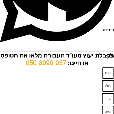
וק
לת יעוץ מעו"ד תעבורה מלאו את הטופס
או חייגו:
050-8090-057