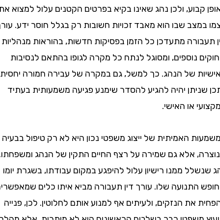
בוע, ולכן נהג שאינו בקיא בפרטים הקטנים עלול למצוא את
צב שבו הוא מאבד זכויות חשובות רק בגלל חוסר ידע. עורך
בורה מתעדכן כל הזמן בפסיקות חדשות, בהוראות מנהליות
ם נוספים, ומסוגל לנתח כל מקרה לגופו בהתאם לנסיבות
ת של הנהג. כך למשל, גם במקרה של עבירה חמורה יחסית,
שניתן יהיה להגיע להסדר שימנע פגיעה משמעותית בעתיד
 או האישי.
ת האמיתית של ייצוג משפטי נכון היא לא רק טיפול בבעיה
, אלא גם שמירה על רצף החיים התקין של הנהג ומשפחתו.
לל ממנו רישיון עלול להיפגע במקום עבודתו, בשגרת יומו
 התנועה שלו. עורך דין תעבורה מביא איתו כלים שמאפשרים
את הנזקים, ולעיתים אף למנוע אותם לחלוטין. לכן, פנייה
 משפטי כבר בשלבים הראשונים היא לא מותרות, אלא מהלך