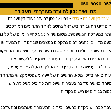
050-8090
מתי ואיך נכון להיעזר בעורך דין תעבורה
 דין תעבורה
»
כללי
»
מתי ואיך נכון להיעזר בעורך דין תעבורה
יני התעבורה בישראל נחשב לאחד התחומים המורכבים
במערכת המשפטית, משום שהוא נוגע לחיי היומיום של כל נהג
די יום. נהגים רבים נתקלים במצבים שבהם דו"ח תנועה או
פשוטה יכולים להפוך לסוגיה משפטית עם השלכות מרחיקות
קרים כאלה, עורך דין תעבורה מיומן יכול לעשות את
בין ענישה כבדה לבין סיום ההליך בהקלה משמעותית,
ם אף בזיכוי מלא. החשיבות של ייעוץ משפטי מקצועי מתחדדת
 כאשר מדובר בעבירות שעלולות להוביל לשלילת רישיון,
בוהים או רישום נקודות.
כך, יש לקחת בחשבון כי דיני התעבורה משתנים ומתעדכנים