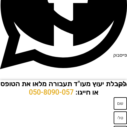
וק
לת יעוץ מעו"ד תעבורה מלאו את הטופס
או חייגו:
050-8090-057