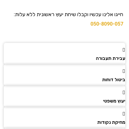
גו אלינו עכשיו וקבלו שיחת יעוץ ראשונית ללא עלות:
050-8090-0
רת תעבורה
ל דוחות
ץ משפטי
קת נקודות