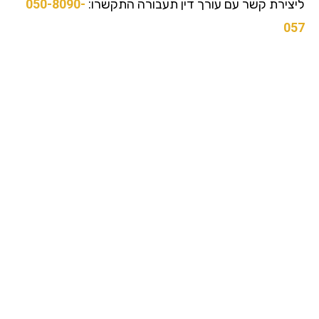
צירת קשר עם עורך דין תעבורה התקשרו:
050-8090-
0