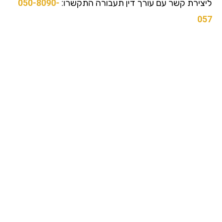
צירת קשר עם עורך דין תעבורה התקשרו:
050-8090-
0