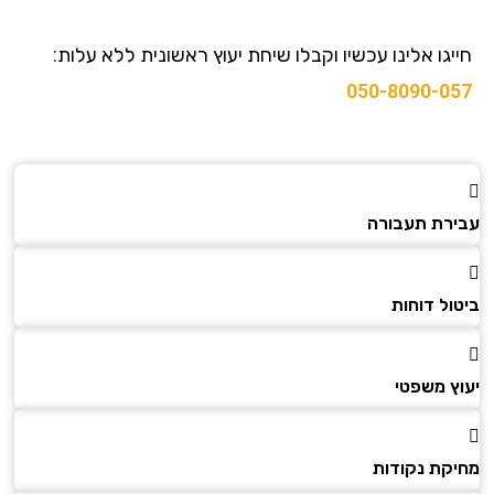
גו אלינו עכשיו וקבלו שיחת יעוץ ראשונית ללא עלות:
050-8090-0
רת תעבורה
ל דוחות
ץ משפטי
קת נקודות