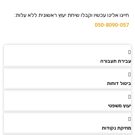
גו אלינו עכשיו וקבלו שיחת יעוץ ראשונית ללא עלות:
050-8090-0
רת תעבורה
ל דוחות
ץ משפטי
קת נקודות