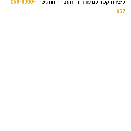
צירת קשר עם עורך דין תעבורה התקשרו:
050-8090-
0