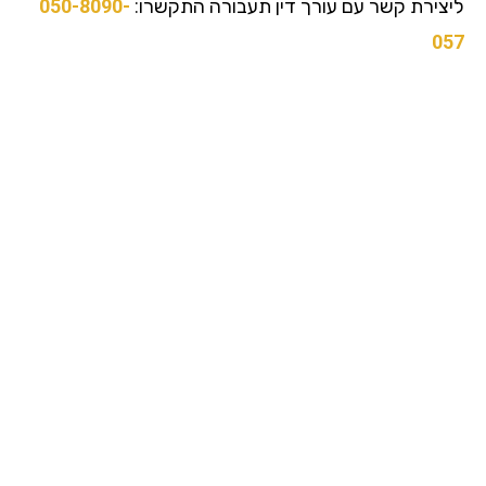
צירת קשר עם עורך דין תעבורה התקשרו:
050-8090-
0