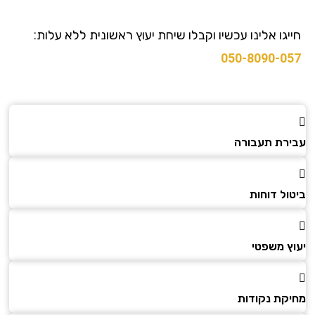
גו אלינו עכשיו וקבלו שיחת יעוץ ראשונית ללא עלות:
050-8090-0
רת תעבורה
ל דוחות
ץ משפטי
קת נקודות