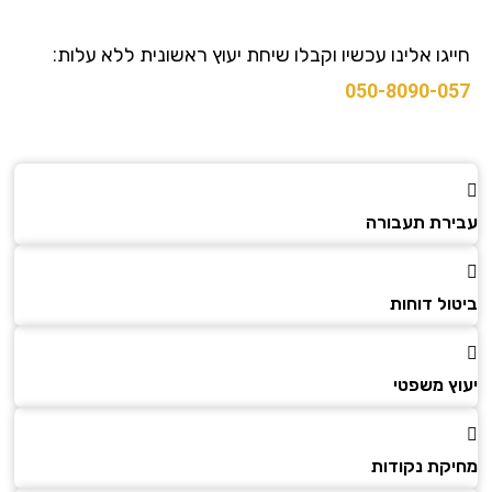
גו אלינו עכשיו וקבלו שיחת יעוץ ראשונית ללא עלות:
050-8090-0
רת תעבורה
ל דוחות
ץ משפטי
קת נקודות