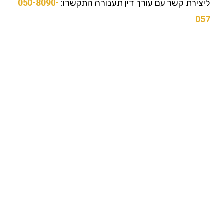
צירת קשר עם עורך דין תעבורה התקשרו:
050-8090-
0