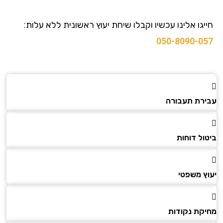
גו אלינו עכשיו וקבלו שיחת יעוץ ראשונית ללא עלות:
050-8090-0
רת תעבורה
ל דוחות
ץ משפטי
קת נקודות