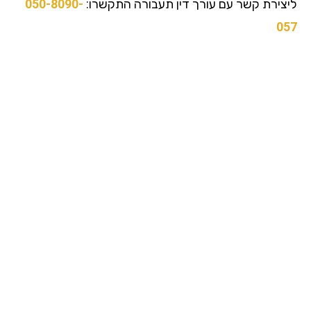
צירת קשר עם עורך דין תעבורה התקשרו:
050-8090-
0