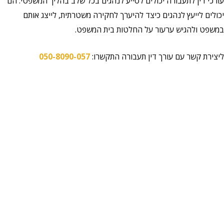
עורכי דין לתעבורה יכולים לסייע לנהגים בכל שלב בהליך המשפטי. הם
יכולים לייעץ לנהגים כיצד להיערך לחקירה משטרתית, לייצג אותם
במשפט ולהגיש ערעור על החלטות בית המשפט.
ליצירת קשר עם עורך דין תעבורה התקשרו:
050-8090-057