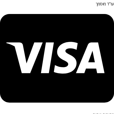
עו"ד מוסמך