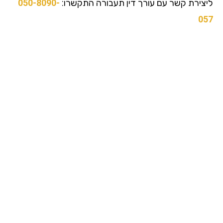
צירת קשר עם עורך דין תעבורה התקשרו:
050-8090-
0