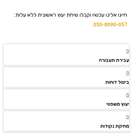
גו אלינו עכשיו וקבלו שיחת יעוץ ראשונית ללא עלות:
050-8090-0
רת תעבורה
ל דוחות
ץ משפטי
קת נקודות