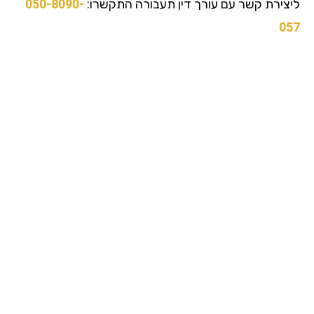
צירת קשר עם עורך דין תעבורה התקשרו:
050-8090-
0