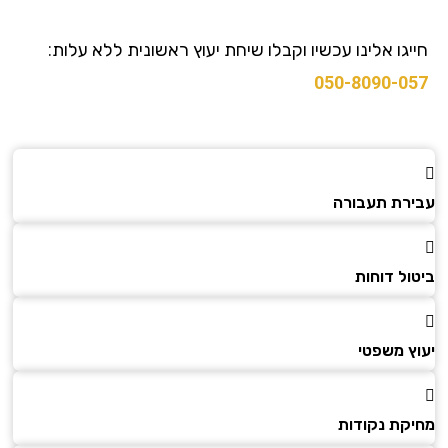
גו אלינו עכשיו וקבלו שיחת יעוץ ראשונית ללא עלות:
050-8090-0
רת תעבורה
ל דוחות
ץ משפטי
קת נקודות