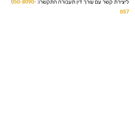
צירת קשר עם עורך דין תעבורה התקשרו:
050-8090-
0