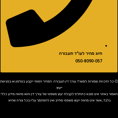
חיוג מהיר לעו"ד תעבורה
050-8090-057
 הזכויות שמורות למשרד עורך דין תעבורה. המחיר הסופי ייקבע בטלפון או בפגישת
ייעוץ.
באתר אינו מובא כתחליף לקבלת יעוץ משפטי של עורך דין והוא מהווה מידע כללי
בד, אשר אינו מהווה ייעוץ משפטי מחייב ואין להסתמך עליו בכל צורה שהיא.