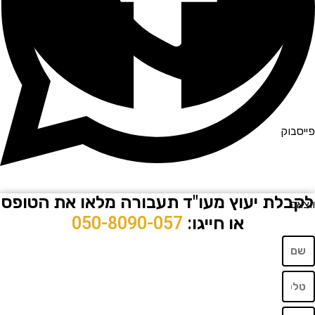
וק
לת יעוץ מעו"ד תעבורה מלאו את הטופס
או חייגו:
050-8090-057