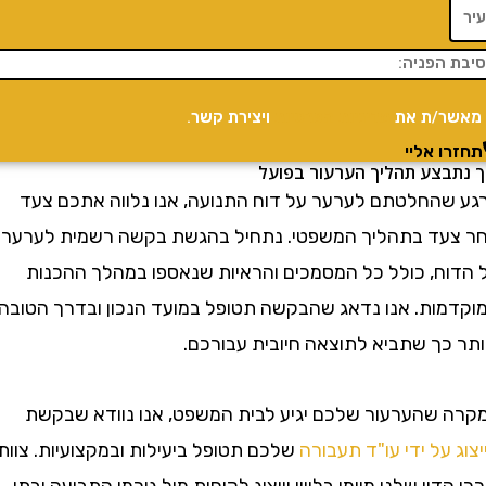
/ת את
מדיניות הפרטיות
ויצירת קשר.
 אליי
צע תהליך הערעור בפועל
החלטתם לערער על דוח התנועה, אנו נלווה אתכם צעד
ד בתהליך המשפטי. נתחיל בהגשת בקשה רשמית לערער
ח, כולל כל המסמכים והראיות שנאספו במהלך ההכנות
ות. אנו נדאג שהבקשה תטופל במועד הנכון ובדרך הטובה
כך שתביא לתוצאה חיובית עבורכם.
שהערעור שלכם יגיע לבית המשפט, אנו נוודא שבקשת
על ידי עו"ד תעבורה
שלכם תטופל ביעילות ובמקצועיות. צוות
דין שלנו מיומן בליווי וייצוג לקוחות מול גורמי התביעה ובתי