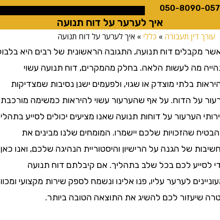
050-8090
איך לערער על דוח תנועה
 דין תעבורה
»
כללי
»
איך לערער על דוח תנועה
קבלים דוח תנועה, התגובה הראשונית של רבים היא בלבול
 מה לעשות הלאה. בחלק מהמקרים, דוח תנועה עשוי
 בלתי מוצדק או שגוי, ולפעמים ישנן נסיבות שמצדיקות
על הדוח. על אף שהערעור עשוי להיראות כמשימה מורכבת,
הערעור על דוחות תנועה שאנו מציעים יכולים לסייע בתהליך
ח שהזכויות שלכם יישמרו. המומחים שלנו מבינים את
 של הגנה על הרישיון והיסטוריית הנהיגה שלכם, ואנו כאן
ייע לכם בכל שלב בתהליך. אם קיבלתם דוח תנועה
נים לערער עליו, פנו אלינו ונשמח לספק שירות מקצועי ומכוון
יעזור לכם להשיג את התוצאה הטובה ביותר.