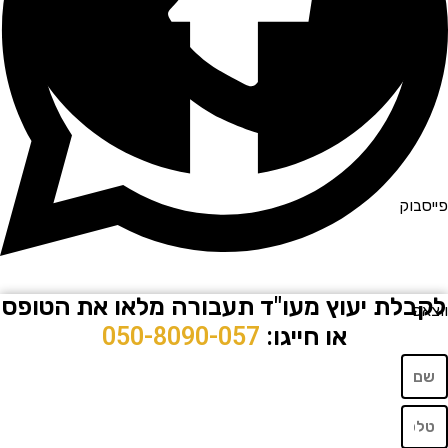
וק
לת יעוץ מעו"ד תעבורה מלאו את הטופס
או חייגו:
050-8090-057